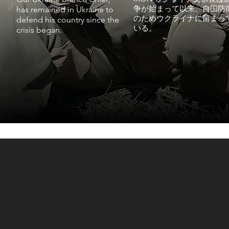
争が始まって以来、自国防
has remained in Ukraine to
のためウクライナに留まっ
defend his country since the
いる。
crisis began.