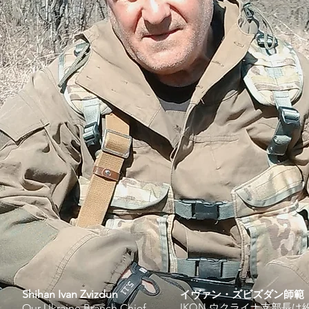
Shihan Ivan Zvizdun
イヴァン・ズビズダン師範
IKON ウクライナ支部長は
Our Ukraine Branch Chief,