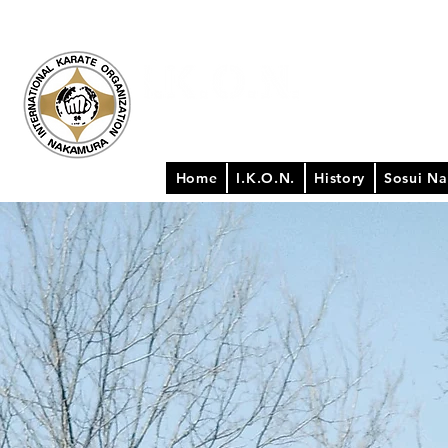
International Karate Organization Nakamura
Pursuing the true Kyokushin Spirit
Home
I.K.O.N.
History
Sosui N